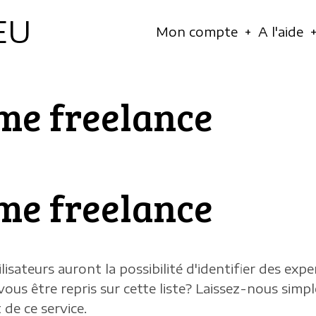
EU
Navigation
Mon compte
A l'aide
principale
mme freelance
mme freelance
ilisateurs auront la possibilité d'identifier des ex
vous être repris sur cette liste? Laissez-nous si
de ce service.