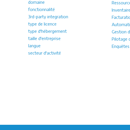
domaine
Ressourc
fonctionnalité
Inventair
3rd-party integration
Facturati
type de licence
Automati
type d'hébergement
Gestion d
taille d'entreprise
Pilotage 
langue
Enquêtes
secteur d'activité
Confidentialité
|
Ethique publicitaire
| S'inscrire co