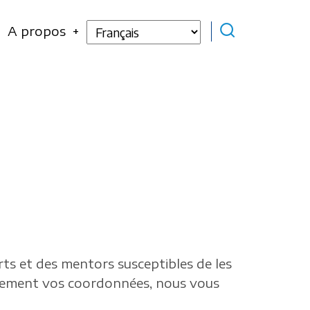
Select
A propos
your
language
perts et des mentors susceptibles de les
mplement vos coordonnées, nous vous