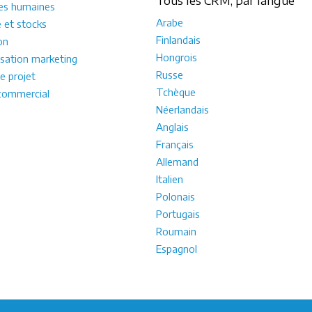
Tous les CRM, par langue
es humaines
Arabe
e et stocks
Finlandais
on
Hongrois
sation marketing
Russe
e projet
Tchèque
commercial
Néerlandais
Anglais
Français
Allemand
Italien
Polonais
Portugais
Roumain
Espagnol
mme
intégrateur
ou comme
freelance