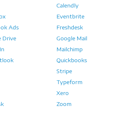
Calendly
ox
Eventbrite
ook Ads
Freshdesk
 Drive
Google Mail
In
Mailchimp
tlook
Quickbooks
Stripe
Typeform
Xero
sk
Zoom