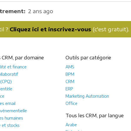
strement
2 ans ago
il ?
Cliquez ici et inscrivez-vous
(c'est gratuit).
s CRM, par domaine
Outils par catégorie
ité et finance
AMS
llaboratif
BPM
 (CPQ)
CRM
ientèle
ERP
ce
Marketing Automation
s email
Office
vénementielle
Tous les CRM, par langue
es humaines
Arabe
e et stocks