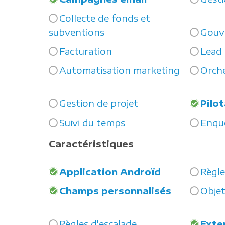
Collecte de fonds et
subventions
Gouv
Facturation
Lead
Automatisation marketing
Orche
Gestion de projet
Pilo
Suivi du temps
Enqu
Caractéristiques
Application Androïd
Règle
Champs personnalisés
Objet
Règles d'escalade
Exte