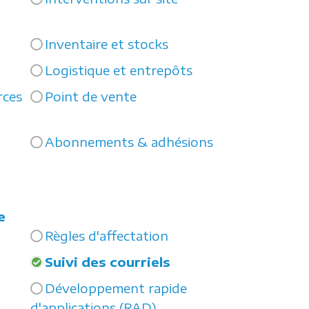
Inventaire et stocks
Logistique et entrepôts
rces
Point de vente
Abonnements & adhésions
e
Règles d'affectation
Suivi des courriels
Développement rapide
d'applications (RAD)