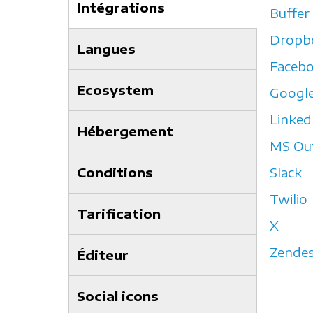
Intégrations
Buffer
(onglet
Dropb
actif)
Langues
Faceb
Ecosystem
Google
Linked
Hébergement
MS Ou
Conditions
Slack
Twilio
Tarification
X
Zende
Éditeur
Social icons