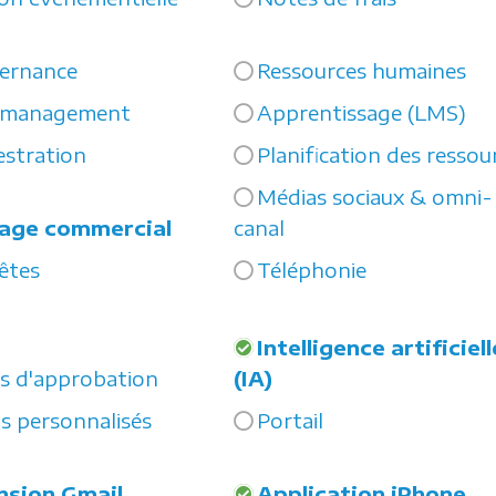
ernance
Ressources humaines
 management
Apprentissage (LMS)
stration
Planification des ressou
Médias sociaux & omni-
tage commercial
canal
êtes
Téléphonie
Intelligence artificiell
s d'approbation
(IA)
s personnalisés
Portail
nsion Gmail
Application iPhone