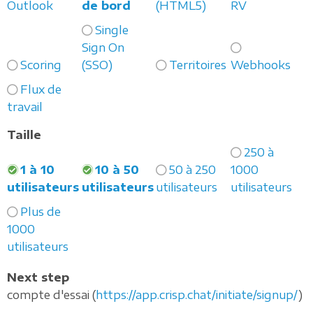
Outlook
de bord
(HTML5)
RV
Single
Sign On
Scoring
(SSO)
Territoires
Webhooks
Flux de
travail
Taille
250 à
1 à 10
10 à 50
50 à 250
1000
utilisateurs
utilisateurs
utilisateurs
utilisateurs
Plus de
1000
utilisateurs
Next step
compte d'essai (
https://app.crisp.chat/initiate/signup/
)