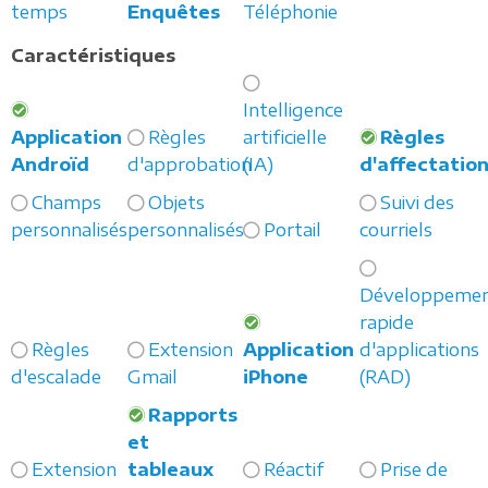
temps
Enquêtes
Téléphonie
Caractéristiques
Intelligence
Application
Règles
artificielle
Règles
Androïd
d'approbation
(IA)
d'affectatio
Champs
Objets
Suivi des
personnalisés
personnalisés
Portail
courriels
Développeme
rapide
Règles
Extension
Application
d'applications
d'escalade
Gmail
iPhone
(RAD)
Rapports
et
Extension
tableaux
Réactif
Prise de