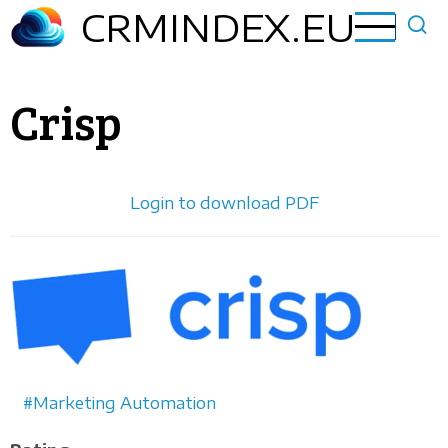
Aller
CRMINDEX.EU
au
contenu
principal
Crisp
Login to download PDF
Horizontal
logo
Marketing Automation