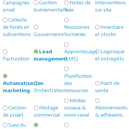
Campagnes
Gestion
Notes de
Interventions
email
événementielle
frais
sur site
Collecte
de fonds et
Ressources
Inventaire
subventions
Gouvernance
humaines
et stocks
Lead
Apprentissage
Logistique
Facturation
management
(LMS)
et entrepôts
Planification
Automatisation
des
Point de
marketing
Orchestration
ressources
vente
Médias
Gestion
Pilotage
sociaux &
Abonnements
de projet
commercial
omni-canal
& adhésions
Suivi du