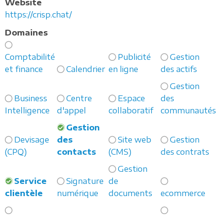
Website
https://crisp.chat/
Domaines
Comptabilité
Publicité
Gestion
et finance
Calendrier
en ligne
des actifs
Gestion
Business
Centre
Espace
des
Intelligence
d'appel
collaboratif
communautés
Gestion
Devisage
des
Site web
Gestion
(CPQ)
contacts
(CMS)
des contrats
Gestion
Service
Signature
de
clientèle
numérique
documents
ecommerce